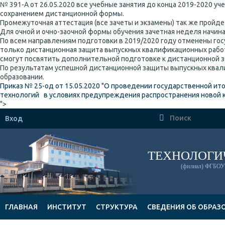
№ 391-А от 26.05.2020 все учебные занятия до конца 2019-2020 уч
сохранением дистанционной формы.
Промежуточная аттестация (все зачеты и экзамены) так же пройд
Для очной и очно-заочной формы обучения зачетная неделя начинае
По всем направлениям подготовки в 2019/2020 году отменены го
только дистанционная защита выпускных квалификационных рабо
смогут посвятить дополнительной подготовке к дистанционной 
По результатам успешной дистанционной защиты выпускных квал
образовании.
Приказ № 25-од от 15.05.2020 "О проведении государственной и
технологий в условиях предупреждения распространения новой 
">

Вход
ТЕХНОЛОГИ
(филиал) ФГБОУ 
ГЛАВНАЯ
ИНСТИТУТ
СТРУКТУРА
СВЕДЕНИЯ ОБ ОБРАЗ