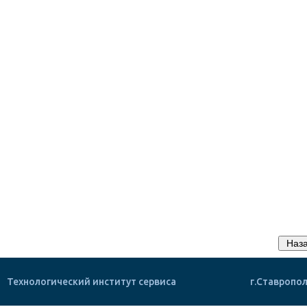
Технологический институт сервиса
г.Ставропол