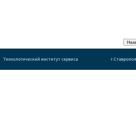
Технологический институт сервиса
г.Ставропол