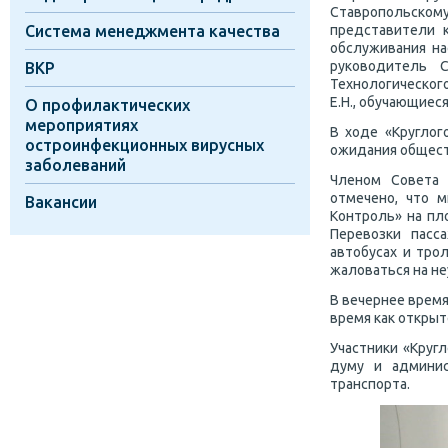
Ставропольскому
Система менеджмента качества
представители к
обслуживания на
руководитель 
ВКР
Технологическог
Е.Н., обучающие
О профилактических
мероприятиях
В ходе «Круглог
остроинфекционных вирусных
ожидания общест
заболеваний
Членом Совета 
отмечено, что 
Вакансии
Контроль» на пл
Перевозки пасс
автобусах и тро
жаловаться на н
В вечернее время
время как откры
Участники «Круг
думу и админис
транспорта.