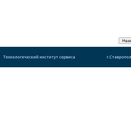
Технологический институт сервиса
г.Ставропол