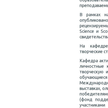
преподаваемы
В рамках н
опубликован
рецензируемы
Science и Sc
свидетельств
На кафедре
творческие с
Кафедра акти
личностные 
творческую 
обучающие
Международны
выставках, 
победителям
(фонд подд
участниками