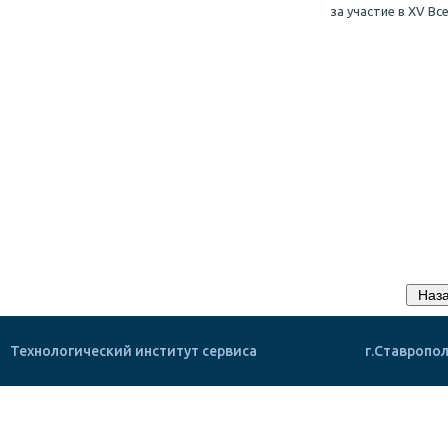
за участие в XV В
Технологический институт сервиса
г.Ставропол